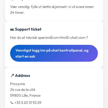
Vær vennlig: fylle ut dette skjemaet: vi vil svare innen
24 timer.
🎫 Support ticket
Har du et teknisk spørsmål om html5-chat.com ?
Vennligst logg inn på chat kontrollpanel, og
start en sak
📍 Address
Proxymis
24 rue de la cité
59800 Lille, France
📞 +33 3 20 31 92 29