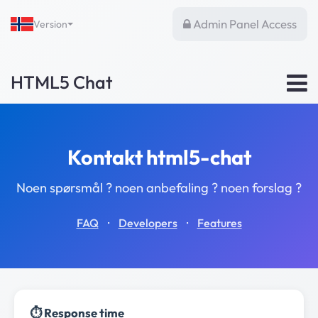
Admin Panel Access
Version
HTML5 Chat
Kontakt html5-chat
Noen spørsmål ? noen anbefaling ? noen forslag ?
·
·
FAQ
Developers
Features
⏱️ Response time